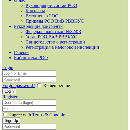
О нас
Руководящий состав РОО
Контакты
Вступить в РОО
Приказы РОО ВиВ РВВКУС
Руководящие документы
Федеральный закон №82ФЗ
Устав РОО ВиВ РВВКУС
Свидетельство о регистрации
Регистрация в налоговой инспекции
Галерея
Библиотека РОО
Login
Forgot password?
Remember me
Register
I agree with
Terms & Conditions