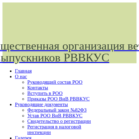
щественная организация ве
выпускников РВВКУС
Главная
О нас
Руководящий состав РОО
Контакты
Вступить в РОО
Приказы РОО ВиВ РВВКУС
Руководящие документы
Федеральный закон №82ФЗ
Устав РОО ВиВ РВВКУС
Свидетельство о регистрации
Регистрация в налоговой
инспекции
Галерея