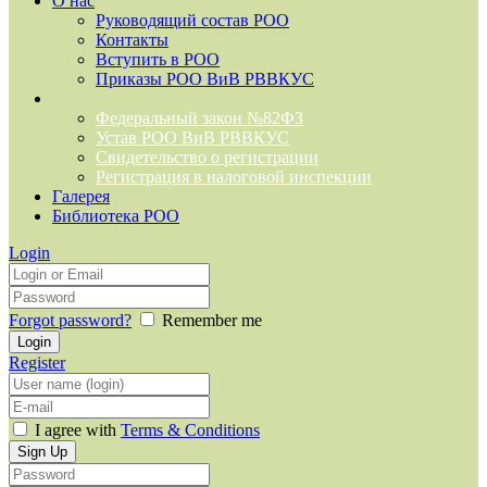
О нас
Руководящий состав РОО
Контакты
Вступить в РОО
Приказы РОО ВиВ РВВКУС
Руководящие документы
Федеральный закон №82ФЗ
Устав РОО ВиВ РВВКУС
Свидетельство о регистрации
Регистрация в налоговой инспекции
Галерея
Библиотека РОО
Login
Forgot password?
Remember me
Register
I agree with
Terms & Conditions