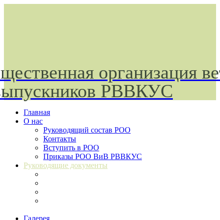
щественная организация ве
выпускников РВВКУС
Главная
О нас
Руководящий состав РОО
Контакты
Вступить в РОО
Приказы РОО ВиВ РВВКУС
Руководящие документы
Федеральный закон №82ФЗ
Устав РОО ВиВ РВВКУС
Свидетельство о регистрации
Регистрация в налоговой
инспекции
Галерея