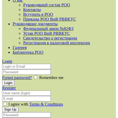
О нас
Руководящий состав РОО
Контакты
Вступить в РОО
Приказы РОО ВиВ РВВКУС
Руководящие документы
Федеральный закон №82ФЗ
Устав РОО ВиВ РВВКУС
Свидетельство о регистрации
Регистрация в налоговой инспекции
Галерея
Библиотека РОО
Login
Forgot password?
Remember me
Register
I agree with
Terms & Conditions