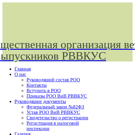
щественная организация ве
выпускников РВВКУС
Главная
О нас
Руководящий состав РОО
Контакты
Вступить в РОО
Приказы РОО ВиВ РВВКУС
Руководящие документы
Федеральный закон №82ФЗ
Устав РОО ВиВ РВВКУС
Свидетельство о регистрации
Регистрация в налоговой
инспекции
Галерея