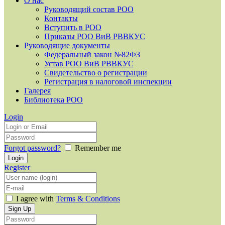
О нас
Руководящий состав РОО
Контакты
Вступить в РОО
Приказы РОО ВиВ РВВКУС
Руководящие документы
Федеральный закон №82ФЗ
Устав РОО ВиВ РВВКУС
Свидетельство о регистрации
Регистрация в налоговой инспекции
Галерея
Библиотека РОО
Login
Forgot password?
Remember me
Register
I agree with
Terms & Conditions