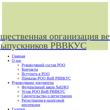
щественная организация ве
выпускников РВВКУС
Главная
О нас
Руководящий состав РОО
Контакты
Вступить в РОО
Приказы РОО ВиВ РВВКУС
Руководящие документы
Федеральный закон №82ФЗ
Устав РОО ВиВ РВВКУС
Свидетельство о регистрации
Регистрация в налоговой
инспекции
Галерея